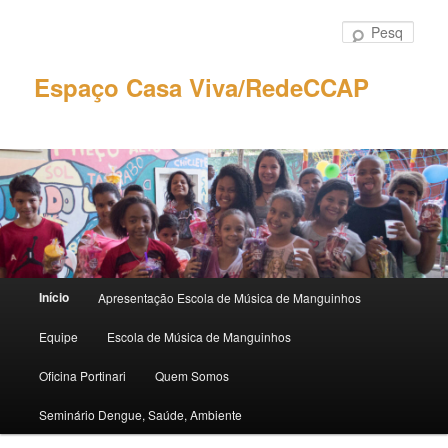
Pular
Pular
para
para
Pesqu
o
o
conteúdo
conteúdo
Espaço Casa Viva/RedeCCAP
principal
secundário
Menu
Início
Apresentação Escola de Música de Manguinhos
principal
Equipe
Escola de Música de Manguinhos
Oficina Portinari
Quem Somos
Seminário Dengue, Saúde, Ambiente