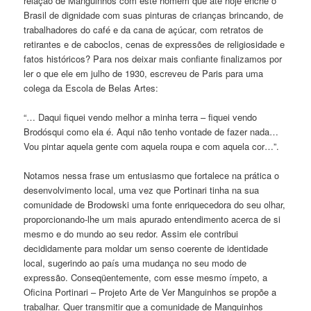
relação de Manguinhos com este homem que até hoje enche o
Brasil de dignidade com suas pinturas de crianças brincando, de
trabalhadores do café e da cana de açúcar, com retratos de
retirantes e de caboclos, cenas de expressões de religiosidade e
fatos históricos? Para nos deixar mais confiante finalizamos por
ler o que ele em julho de 1930, escreveu de Paris para uma
colega da Escola de Belas Artes:
“… Daqui fiquei vendo melhor a minha terra – fiquei vendo
Brodósqui como ela é. Aqui não tenho vontade de fazer nada…
Vou pintar aquela gente com aquela roupa e com aquela cor…”.
Notamos nessa frase um entusiasmo que fortalece na prática o
desenvolvimento local, uma vez que Portinari tinha na sua
comunidade de Brodowski uma fonte enriquecedora do seu olhar,
proporcionando-lhe um mais apurado entendimento acerca de si
mesmo e do mundo ao seu redor. Assim ele contribui
decididamente para moldar um senso coerente de identidade
local, sugerindo ao país uma mudança no seu modo de
expressão. Conseqüentemente, com esse mesmo ímpeto, a
Oficina Portinari – Projeto Arte de Ver Manguinhos se propõe a
trabalhar. Quer transmitir que a comunidade de Manguinhos