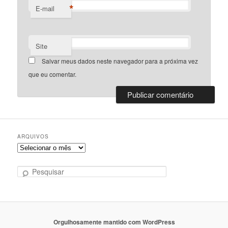
*
E-mail
Site
Salvar meus dados neste navegador para a próxima vez
que eu comentar.
ARQUIVOS
Arquivos
P
e
s
q
u
i
Orgulhosamente mantido com WordPress