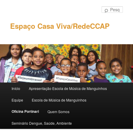
Pular
para
Pesqu
o
conteúdo
Espaço Casa Viva/RedeCCAP
principal
Menu
Início
Apresentação Escola de Música de Manguinhos
principal
Equipe
Escola de Música de Manguinhos
Oficina Portinari
Quem Somos
Seminário Dengue, Saúde, Ambiente